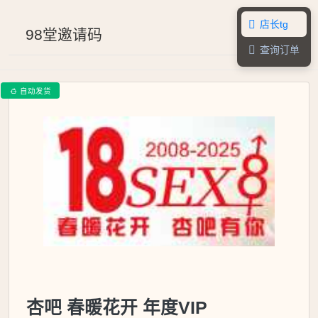
店长tg

98堂邀请码
查询订单

自动发货

杏吧 春暖花开 年度VIP