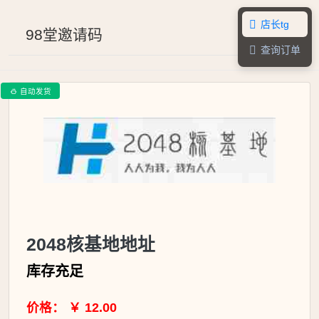
店长tg

98堂邀请码
查询订单

自动发货

2048核基地地址
库存充足
价格： ￥ 12.00