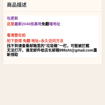
商品描述
包更新
这是
最新2048核基地
免翻
墙地址
看清楚在拍
拍下获得 免翻 地址+永久访问方法
找不到请查看邮箱里的“垃圾箱”一栏，可能被拦截
无法打开，
请发邮件给店长邮箱
998sht@gmail.com
重
新领取